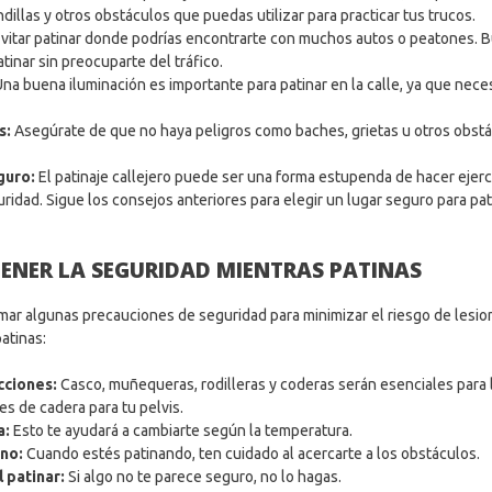
dillas y otros obstáculos que puedas utilizar para practicar tus trucos.
vitar patinar donde podrías encontrarte con muchos autos o peatones. Bu
inar sin preocuparte del tráfico.
Una buena iluminación es importante para patinar en la calle, ya que nece
s:
Asegúrate de que no haya peligros como baches, grietas u otros obst
guro:
El patinaje callejero puede ser una forma estupenda de hacer ejercic
idad. Sigue los consejos anteriores para elegir un lugar seguro para pat
ENER LA SEGURIDAD MIENTRAS PATINAS
omar algunas precauciones de seguridad para minimizar el riesgo de lesi
atinas:
cciones:
Casco, muñequeras, rodilleras y coderas serán esenciales para l
s de cadera para tu pelvis.
a:
Esto te ayudará a cambiarte según la temperatura.
rno:
Cuando estés patinando, ten cuidado al acercarte a los obstáculos.
l patinar:
Si algo no te parece seguro, no lo hagas.