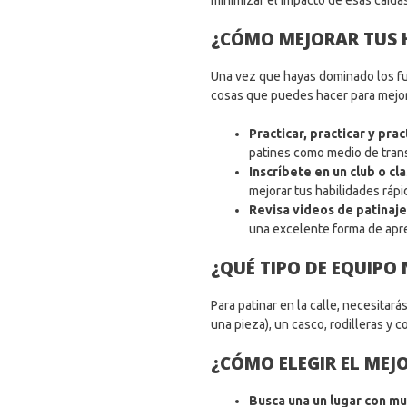
minimizar el impacto de esas caída
¿CÓMO MEJORAR TUS 
Una vez que hayas dominado los fun
cosas que puedes hacer para mejora
Practicar, practicar y prac
patines como medio de trans
Inscríbete en un club o cl
mejorar tus habilidades ráp
Revisa videos de patinaje
una excelente forma de apre
¿QUÉ TIPO DE EQUIPO
Para patinar en la calle, necesitar
una pieza), un casco, rodilleras y 
¿CÓMO ELEGIR EL MEJ
Busca una un lugar con m