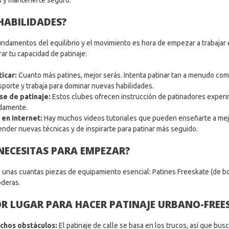
s y mantenerte seguro.
HABILIDADES?
damentos del equilibrio y el movimiento es hora de empezar a trabajar e
r tu capacidad de patinaje:
ticar:
Cuanto más patines, mejor serás. Intenta patinar tan a menudo como
porte y trabaja para dominar nuevas habilidades.
ase de patinaje:
Estos clubes ofrecen instrucción de patinadores exper
idamente.
 en Internet:
Hay muchos videos tutoriales que pueden enseñarte a mejor
nder nuevas técnicas y de inspirarte para patinar más seguido.
 NECESITAS PARA EMPEZAR?
ás unas cuantas piezas de equipamiento esencial: Patines Freeskate (de bot
coderas.
OR LUGAR PARA HACER PATINAJE URBANO-FREE
uchos obstáculos:
El patinaje de calle se basa en los trucos, así que bus