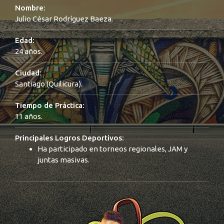
Nombre:
Julio César Rodríguez Baeza.
Edad:
24 años.
Ciudad:
Santiago (Quilicura).
Tiempo de Práctica:
11 años.
Principales Logros Deportivos:
Ha participado en torneos regionales, JAM y
juntas masivas.